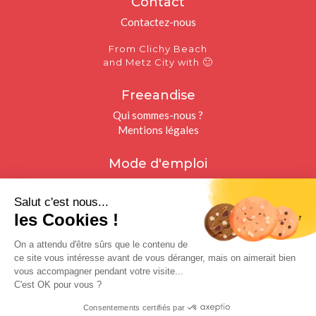
Contact
Contactez-nous
From Clichy Beach
🙂
and Metz City with
Freeandise
Qui sommes-nous ?
Mentions légales
Mode d'emploi
Freelances
Recruteurs
Salut c'est nous...
les Cookies !
Restons connectés
On a attendu d'être sûrs que le contenu de
Facebook
ce site vous intéresse avant de vous déranger, mais on aimerait bien
Twitter
vous accompagner pendant votre visite...
Instagram
C'est OK pour vous ?
Linkedin
Consentements certifiés par