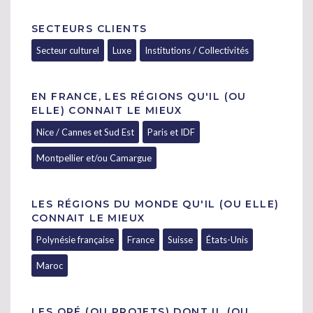
SECTEURS CLIENTS
Secteur culturel
Luxe
Institutions / Collectivités
EN FRANCE, LES RÉGIONS QU'IL (OU
ELLE) CONNAIT LE MIEUX
Nice / Cannes et Sud Est
Paris et IDF
Montpellier et/ou Camargue
LES RÉGIONS DU MONDE QU'IL (OU ELLE)
CONNAIT LE MIEUX
Polynésie française
France
Suisse
États-Unis
Maroc
LES OPÉ (OU PROJETS) DONT IL (OU