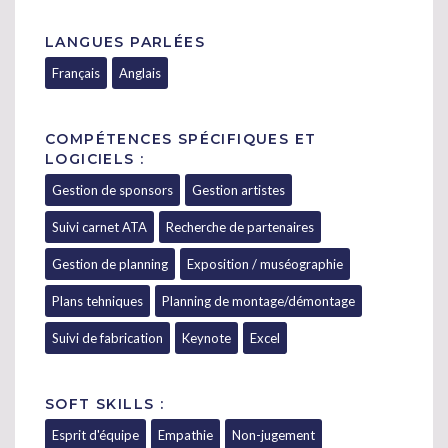
LANGUES PARLÉES
Français
Anglais
COMPÉTENCES SPÉCIFIQUES ET
LOGICIELS :
Gestion de sponsors
Gestion artistes
Suivi carnet ATA
Recherche de partenaires
Gestion de planning
Exposition / muséographie
Plans tehniques
Planning de montage/démontage
Suivi de fabrication
Keynote
Excel
SOFT SKILLS :
Esprit d'équipe
Empathie
Non-jugement