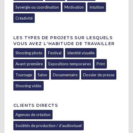
Synergie ou coordination
Motivation
Intuition
Créativité
LES TYPES DE PROJETS SUR LESQUELS
VOUS AVEZ L'HABITUDE DE TRAVAILLER
Shooting photo
Festival
Identité visuelle
Avant-première
Expositions temporaires
Print
Tournage
Salon
Documentaire
Dossier de presse
Shooting vidéo
CLIENTS DIRECTS
Agences de création
Sociétés de production / d'audiovisuel