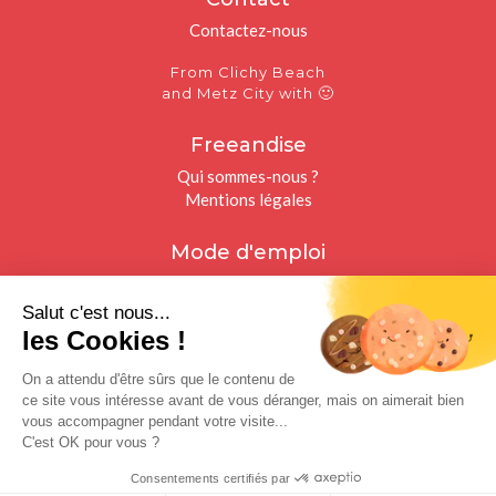
Contactez-nous
From Clichy Beach
🙂
and Metz City with
Freeandise
Qui sommes-nous ?
Mentions légales
Mode d'emploi
Freelances
Recruteurs
Salut c'est nous...
les Cookies !
Restons connectés
On a attendu d'être sûrs que le contenu de
Facebook
ce site vous intéresse avant de vous déranger, mais on aimerait bien
Twitter
vous accompagner pendant votre visite...
Instagram
C'est OK pour vous ?
Linkedin
Consentements certifiés par