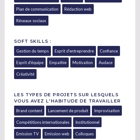
Plan de communication
Rédaction web
Réseaux sociaux
SOFT SKILLS :
Gestion du temps
Esprit d'entreprendre
Confiance
Esprit d'équipe
Empathie
Motivation
Audace
Créativité
LES TYPES DE PROJETS SUR LESQUELS
VOUS AVEZ L'HABITUDE DE TRAVAILLER
Brand content
Lancement de produit
Improvisation
Compétitions internationales
Institutionnel
Emission TV
Emission web
Colloques