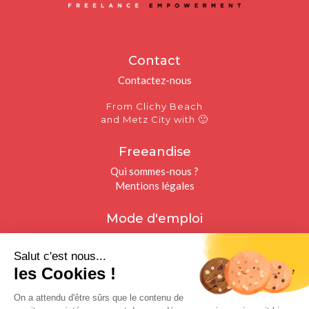
Contact
Contactez-nous
From Clichy Beach
🙂
and Metz City with
Freeandise
Qui sommes-nous ?
Mentions légales
Mode d'emploi
Freelances
Recruteurs
Salut c'est nous...
les Cookies !
Restons connectés
On a attendu d'être sûrs que le contenu de
Facebook