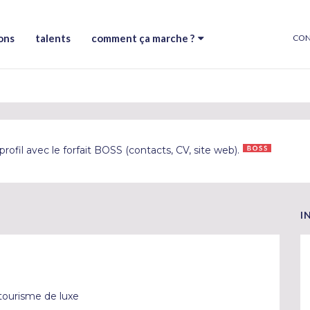
ons
talents
comment ça marche ?
CON
rofil avec le forfait BOSS (contacts, CV, site web).
I
tourisme de luxe