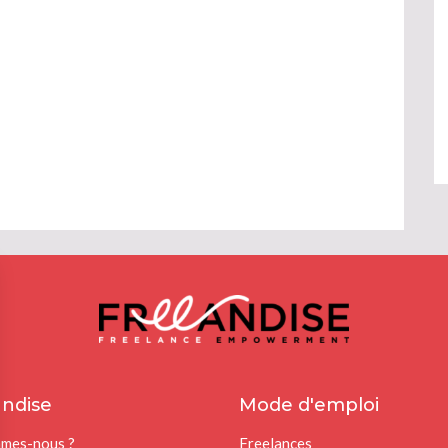
ndise
Mode d'emploi
mes-nous ?
Freelances