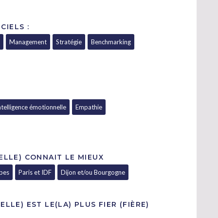
CIELS :
Management
Stratégie
Benchmarking
ntelligence émotionnelle
Empathie
 ELLE) CONNAIT LE MIEUX
lpes
Paris et IDF
Dijon et/ou Bourgogne
ELLE) EST LE(LA) PLUS FIER (FIÈRE)