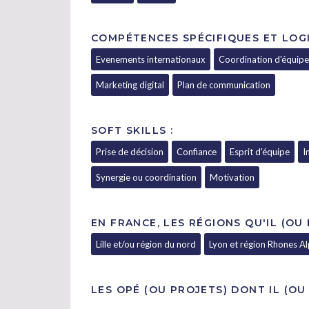
COMPÉTENCES SPÉCIFIQUES ET LOGI
Evenements internationaux
Coordination d'équipe
Marketing digital
Plan de communication
SOFT SKILLS :
Prise de décision
Confiance
Esprit d'équipe
I
Synergie ou coordination
Motivation
EN FRANCE, LES RÉGIONS QU'IL (OU
Lille et/ou région du nord
Lyon et région Rhones A
LES OPÉ (OU PROJETS) DONT IL (OU 