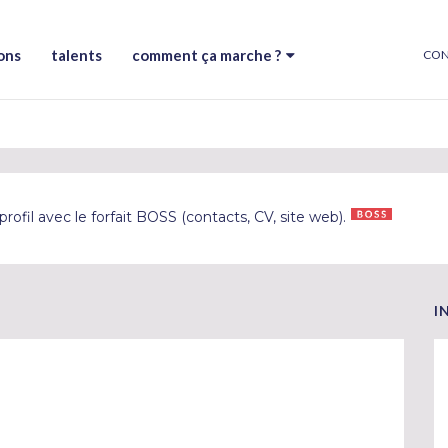
ons
talents
comment ça marche ?
CON
rofil avec le forfait BOSS (contacts, CV, site web).
I