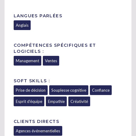
LANGUES PARLÉES
Anglais
COMPÉTENCES SPÉCIFIQUES ET
LOGICIELS :
Management
Ventes
SOFT SKILLS :
Prise de décision
Souplesse cognitive
Confiance
Esprit d'équipe
Empathie
Créativité
CLIENTS DIRECTS
Agences événementielles