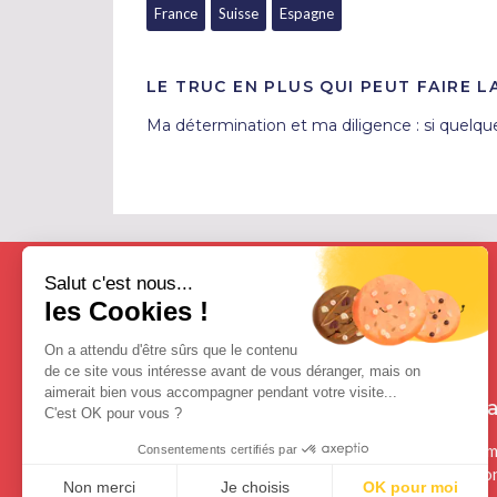
France
Suisse
Espagne
LE TRUC EN PLUS QUI PEUT FAIRE L
Ma détermination et ma diligence : si quelque c
Salut c'est nous...
les Cookies !
On a attendu d'être sûrs que le contenu
de ce site vous intéresse avant de vous déranger, mais on
aimerait bien vous accompagner pendant votre visite...
Contact
Freea
C'est OK pour vous ?
Contactez-nous
Qui som
Consentements certifiés par
Mention
Non merci
Je choisis
OK pour moi
From Clichy Beach