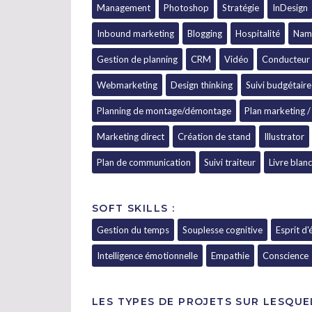
Management
Photoshop
Stratégie
InDesign
Inbound marketing
Blogging
Hospitalité
Nam
Gestion de planning
CRM
Vidéo
Conducteur 
Webmarketing
Design thinking
Suivi budgétaire
Planning de montage/démontage
Plan marketing /
Marketing direct
Création de stand
Illustrator
Plan de communication
Suivi traiteur
Livre blanc
SOFT SKILLS :
Gestion du temps
Souplesse cognitive
Esprit d
Intelligence émotionnelle
Empathie
Conscience
LES TYPES DE PROJETS SUR LESQUE