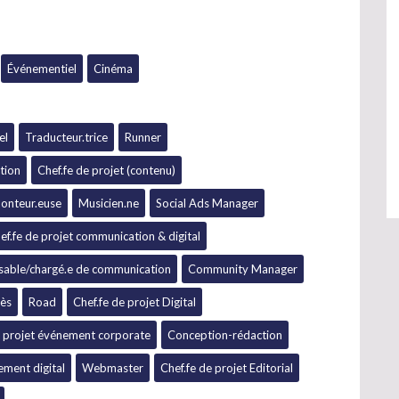
Événementiel
Cinéma
el
Traducteur.trice
Runner
tion
Chef.fe de projet (contenu)
onteur.euse
Musicien.ne
Social Ads Manager
ef.fe de projet communication & digital
able/chargé.e de communication
Community Manager
rès
Road
Chef.fe de projet Digital
e projet événement corporate
Conception-rédaction
ement digital
Webmaster
Chef.fe de projet Editorial