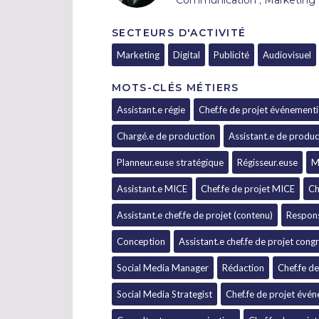
Communication ; Marketing
SECTEURS D'ACTIVITÉ
Marketing
Digital
Publicité
Audiovisuel
MOTS-CLÉS MÉTIERS
Assistant.e régie
Chef.fe de projet événementi
Chargé.e de production
Assistant.e de produc
Planneur.euse stratégique
Régisseur.euse
M
Assistant.e MICE
Chef.fe de projet MICE
Ch
Assistant.e chef.fe de projet (contenu)
Respons
Conception
Assistant.e chef.fe de projet cong
Social Media Manager
Rédaction
Chef.fe d
Social Media Strategist
Chef.fe de projet évén