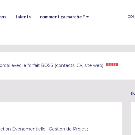
ons
talents
comment ça marche ?
CON
rofil avec le forfait BOSS (contacts, CV, site web).
I
ction Événementielle ; Gestion de Projet ;