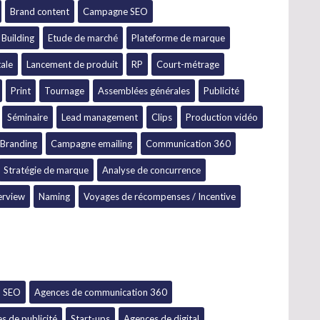
Brand content
Campagne SEO
Building
Etude de marché
Plateforme de marque
ale
Lancement de produit
RP
Court-métrage
Print
Tournage
Assemblées générales
Publicité
Séminaire
Lead management
Clips
Production vidéo
Branding
Campagne emailing
Communication 360
Stratégie de marque
Analyse de concurrence
erview
Naming
Voyages de récompenses / Incentive
- SEO
Agences de communication 360
s de publicité
Start-ups
Agences de digital