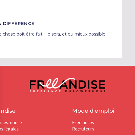
A DIFFÉRENCE
hose doit être fait il le sera, et du mieux possible.
ndise
Mode d'emploi
mes-nous ?
Freelances
s légales
Recruteurs