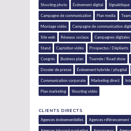
Shooting photo
Événement digital
Signalétique
Campagne de communication
Plan media
Team 
Montage vidéo
Campagne de communication digit
Site web
Réseaux sociaux
Campagnes digitales
Stand
Captation vidéo
Prospectus / Dépliants
Congrès
Business plan
Tournée / Road show
Dossier de presse
Événement hybride / phygital
Communication corporate
Marketing direct
Int
Plan marketing
Shooting vidéo
CLIENTS DIRECTS
Agences événementielles
Agences référencement 
Agences inbound marketing
Annonceurs
Agence