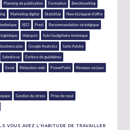
Planning de publication
Formation
Benchmarking
ing
Marketing digital
SketchUp
New biz/appel d'offre
technique
SEO
Prezi
Recommandation stratégique
 logistique
Hubspot
Suivi budgétaire technique
 business plan
Google Analytics
Suite Adobe
Salesforce
Écriture de guidelines
Excel
Rédaction web
PowerPoint
Réseaux sociaux
'équipe
Gestion du stress
Prise de recul
LS VOUS AVEZ L'HABITUDE DE TRAVAILLER