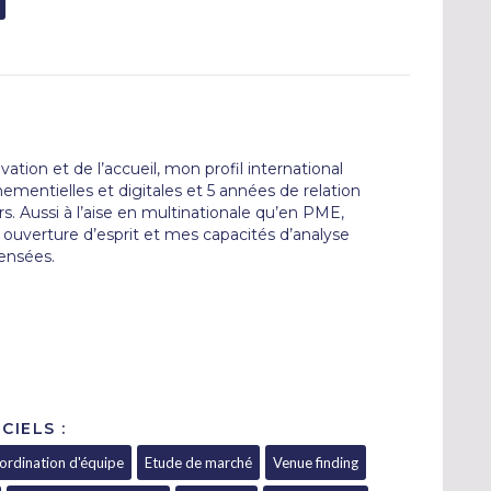
vation et de l’accueil, mon profil international

mentielles et digitales et 5 années de relation

. Aussi à l’aise en multinationale qu’en PME,

uverture d’esprit et mes capacités d’analyse

ensées.
CIELS :
ordination d'équipe
Etude de marché
Venue finding