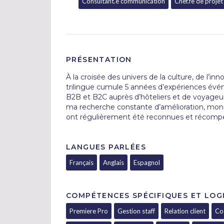
Consultant.e communication
Chef.fe de projet
PRÉSENTATION
À la croisée des univers de la culture, de l’inno
trilingue cumule 5 années d’expériences événe
B2B et B2C auprès d’hôteliers et de voyageurs
ma recherche constante d’amélioration, mon o
ont régulièrement été reconnues et récomp
LANGUES PARLÉES
Français
Anglais
Espagnol
COMPÉTENCES SPÉCIFIQUES ET LOGI
Premiere Pro
Gestion staff
Relation client
Co