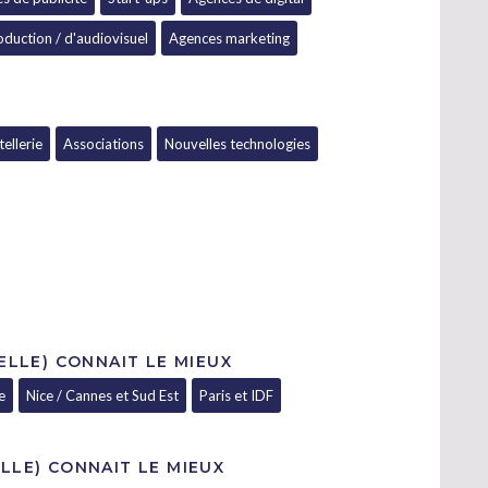
oduction / d'audiovisuel
Agences marketing
ellerie
Associations
Nouvelles technologies
 ELLE) CONNAIT LE MIEUX
e
Nice / Cannes et Sud Est
Paris et IDF
LLE) CONNAIT LE MIEUX