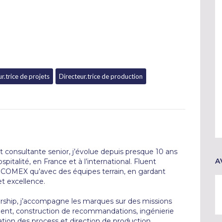
r.trice de projets
Directeur.trice de production
et consultante senior, j’évolue depuis presque 10 ans 
A
italité, en France et à l’international. Fluent 
 COMEX qu’avec des équipes terrain, en gardant 
t excellence.

ership, j’accompagne les marques sur des missions 
 client, construction de recommandations, ingénierie 
on des process et direction de production.
