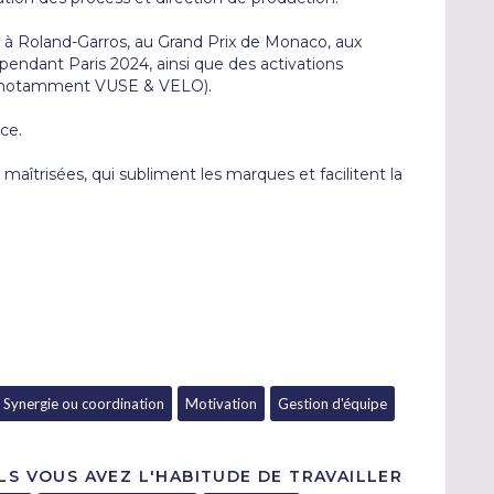
e à Roland-Garros, au Grand Prix de Monaco, aux 
endant Paris 2024, ainsi que des activations 
(notamment VUSE & VELO). 

e.

maîtrisées, qui subliment les marques et facilitent la 
Synergie ou coordination
Motivation
Gestion d'équipe
LS VOUS AVEZ L'HABITUDE DE TRAVAILLER