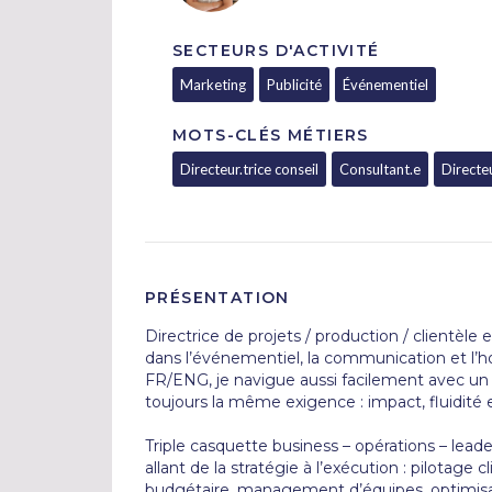
SECTEURS D'ACTIVITÉ
Marketing
Publicité
Événementiel
MOTS-CLÉS MÉTIERS
Directeur.trice conseil
Consultant.e
Directeu
PRÉSENTATION
Directrice de projets / production / clientèle 
dans l’événementiel, la communication et l’hosp
FR/ENG, je navigue aussi facilement avec un
toujours la même exigence : impact, fluidité e
Triple casquette business – opérations – lead
allant de la stratégie à l’exécution : pilotage
budgétaire, management d’équipes, optimisati