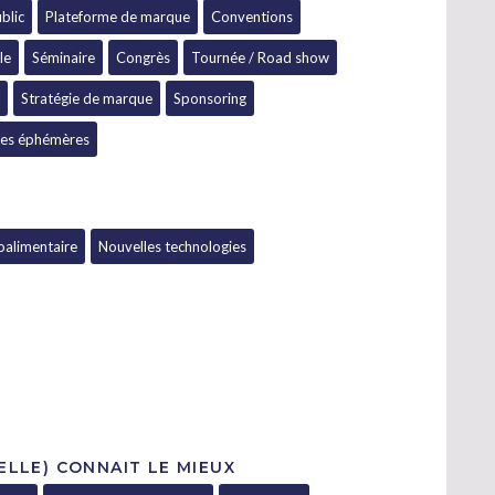
blic
Plateforme de marque
Conventions
le
Séminaire
Congrès
Tournée / Road show
Stratégie de marque
Sponsoring
ces éphémères
oalimentaire
Nouvelles technologies
 ELLE) CONNAIT LE MIEUX