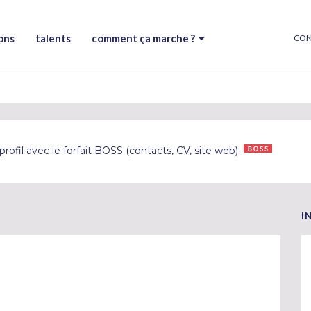
ons
talents
comment ça marche ?
CON
rofil avec le forfait BOSS (contacts, CV, site web).
I