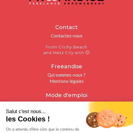
Contact
Contactez-nous
From Clichy Beach
🙂
and Metz City with
Freeandise
Qui sommes-nous ?
Mentions légales
Mode d'emploi
Freelances
Recruteurs
Salut c'est nous...
les Cookies !
Restons connectés
On a attendu d'être sûrs que le contenu de
Facebook