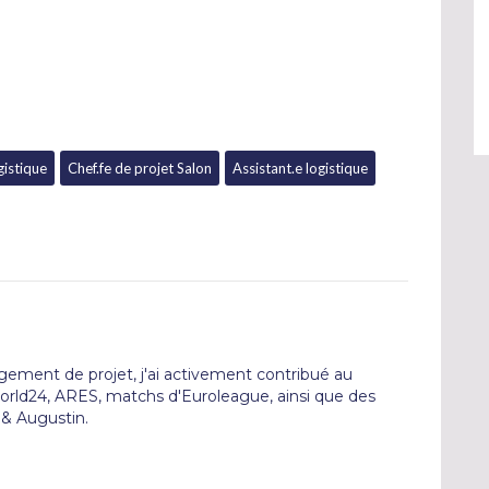
gistique
Chef.fe de projet Salon
Assistant.e logistique
ement de projet, j'ai activement contribué au 
ld24, ARES, matchs d'Euroleague, ainsi que des 
& Augustin.
