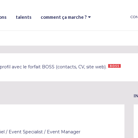
ons
talents
comment ça marche ?
CON
rofil avec le forfait BOSS (contacts, CV, site web).
I
el / Event Specialist / Event Manager