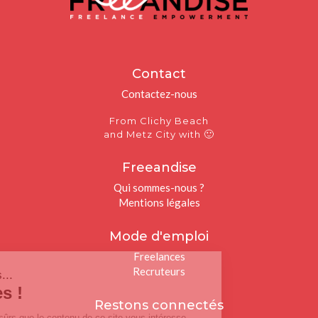
Contact
Contactez-nous
From Clichy Beach
🙂
and Metz City with
Freeandise
Qui sommes-nous ?
Mentions légales
Mode d'emploi
Freelances
Recruteurs
Salut c'est nous...
les Cookies !
Restons connectés
On a attendu d'être sûrs que le contenu de ce site vous intéresse