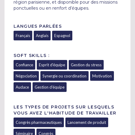
région parisienne, et disponible pour des missions 
ponctuelles ou en renfort d’équipes.
LANGUES PARLÉES
Français
Anglais
Espagnol
SOFT SKILLS :
Confiance
Esprit d'équipe
Gestion du stress
Négociation
Synergie ou coordination
Motivation
Audace
Gestion d'équipe
LES TYPES DE PROJETS SUR LESQUELS
VOUS AVEZ L'HABITUDE DE TRAVAILLER
Congrès pharmaceutiques
Lancement de produit
Séminaire
Congrès