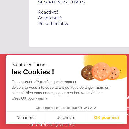
SES POINTS FORTS
Réactivité

Adaptabilité 

Prise d'initiative
Salut c'est nous...
les Cookies !
On a attendu d'être sûrs que le contenu
de ce site vous intéresse avant de vous déranger, mais on
aimerait bien vous accompagner pendant votre visite...
Contact
Freea
C'est OK pour vous ?
Contactez-nous
Qui som
Consentements certifiés par
Mention
Non merci
Je choisis
OK pour moi
From Clichy Beach
🙂
and Metz City with
Plateforme de Gestion du Consentement : Personnalisez vos Optio
Axeptio consent