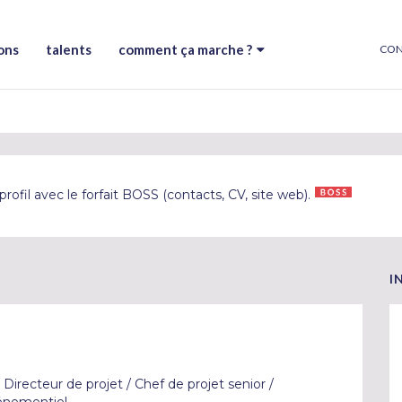
ons
talents
comment ça marche ?
CON
rofil avec le forfait BOSS (contacts, CV, site web).
I
irecteur de projet / Chef de projet senior /