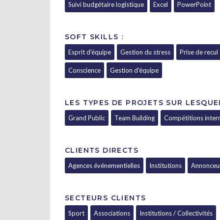
Suivi budgétaire logistique
Excel
PowerPoint
SOFT SKILLS :
Esprit d'équipe
Gestion du stress
Prise de recul
Conscience
Gestion d'équipe
LES TYPES DE PROJETS SUR LESQUE
Grand Public
Team Building
Compétitions inter
CLIENTS DIRECTS
Agences événementielles
Institutions
Annonceu
SECTEURS CLIENTS
Sport
Associations
Institutions / Collectivités