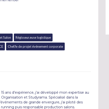
vénementiel
et Salon
Régisseur.euse logistique
ICE
Chef.fe de projet événement corporate
15 ans d’expérience, j’ai développé mon expertise au 
rganisation et Studyrama. Spécialisé dans la 
d’événements de grande envergure, j’ai piloté des 
running puis responsable production salons.
