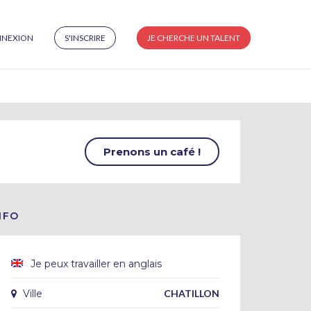
NEXION
S'INSCRIRE
JE CHERCHE UN TALENT
Prenons un café !
NFO
Je peux travailler en anglais
Ville
CHATILLON