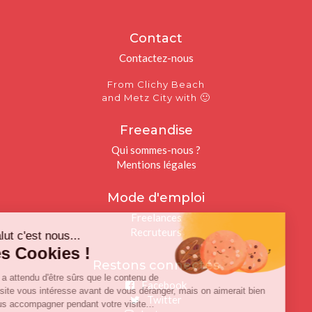
Contact
Contactez-nous
From Clichy Beach
🙂
and Metz City with
Freeandise
Qui sommes-nous ?
Mentions légales
Mode d'emploi
Freelances
Recruteurs
Salut c'est nous...
les Cookies !
Restons connectés
On a attendu d'être sûrs que le contenu de
Facebook
ce site vous intéresse avant de vous déranger, mais on aimerait bien
Twitter
vous accompagner pendant votre visite...