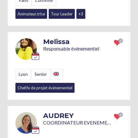
Paris
Confirmé
Animateur.trice
Tour Leader
+3
Melissa
Responsable événementiel
Lyon
Senior
Chef.fe de projet événementiel
AUDREY
COORDINATEUR EVENEMENTION / ORGANISATION EVENEMENT