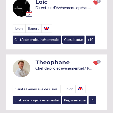
Loic
Directeur d'événement, opérateur replay (vmix, sportec, blackmagic design), télépilote drone, topeur, opérateur caméra
Lyon
Expert
Chef.fe de projet événementiel
Consultant.e
+10
Theophane
Chef de projet événementiel / Régisseur événementiel / Coordinateur logistique
Sainte Geneviève des Bois
Junior
Chef.fe de projet événementiel
Régisseur.euse
+1