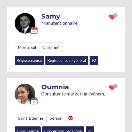
Samy
Manutentionnaire
Montreuil
Confirmé
Régisseur.euse
Régisseur.euse général
+2
Oumnia
Consultante marketing événementiel/Hotessariat et coordination d'événements
Saint-Étienne
Senior
Consultant.e
Conception-rédaction
+1