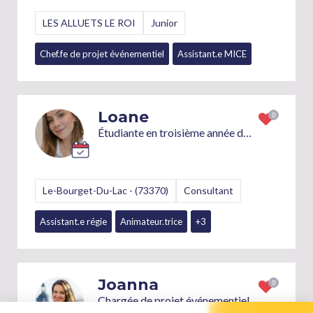
LES ALLUETS LE ROI
Junior
Chef.fe de projet événementiel
Assistant.e MICE
+7
Loane
Étudiante en troisième année de Bachelor Cheffe de projet événementiel
Le-Bourget-Du-Lac - (73370)
Consultant
Assistant.e régie
Animateur.trice
+3
Joanna
Chargée de projet événementiel