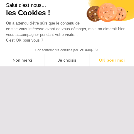
Salut c'est nous...
les Cookies !
Paris
Junior
On a attendu d'être sûrs que le contenu de
ce site vous intéresse avant de vous déranger, mais on aimerait bien
Chef.fe de projet
vous accompagner pendant votre visite...
C'est OK pour vous ?
Consentements certifiés par
Abdelkrim
Non merci
Je choisis
OK pour moi
Freelancer
Plateforme de Gestion du Consentement : Personnalisez vos Options
Axeptio consent
Notre plateforme vous permet d'adapter et de gérer vos paramètres de c
Marseille
Junior
Animateur.trice
Lisa