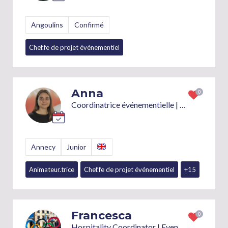
Angoulins
Confirmé
Chef.fe de projet événementiel
Anna
Coordinatrice événementielle | Production & opérations terrain
Annecy
Junior
Animateur.trice
Chef.fe de projet événementiel
+15
Francesca
Hospitality Coordinator | Event Producer and Planner | Event and Venue Operations | Guests Management