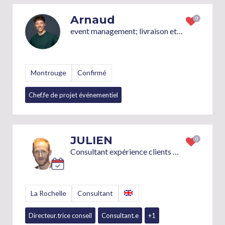
Arnaud
event management; livraison et opérations; régie d'évènement
Montrouge
Confirmé
Chef.fe de projet événementiel
Chargé.e de production
+7
JULIEN
Consultant expérience clients & business strategy
La Rochelle
Consultant
Directeur.trice conseil
Consultant.e
+1